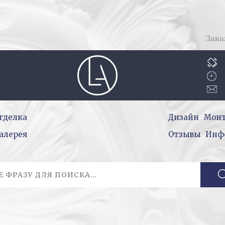
Зака
тделка
Дизайн
Мон
алерея
Отзывы
Инф