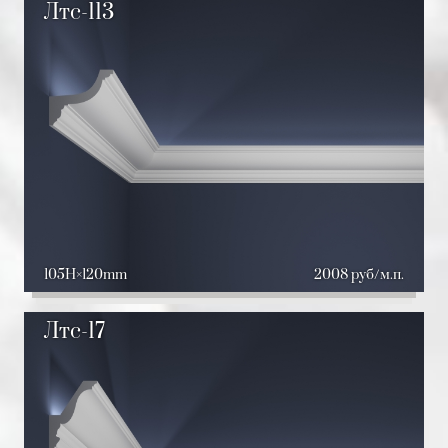
Лтс-113
105H
120mm
2008 руб/м.п.
Лтс-17