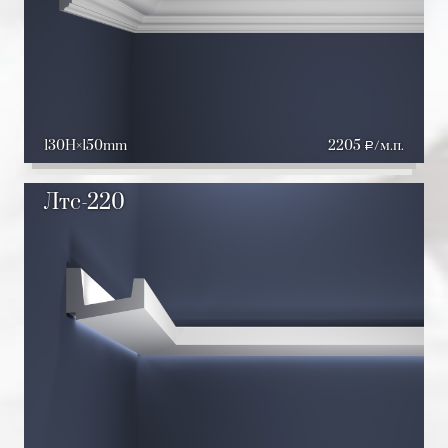
130H
150mm
2205
/м.п.
a
Лтс-220