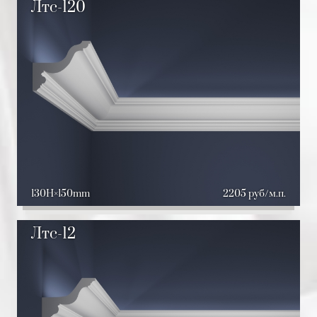
Лтс-120
130H
150mm
2205 руб/м.п.
Лтс-12