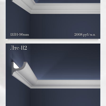
135H
90mm
2008 руб/м.п.
Лтс-112