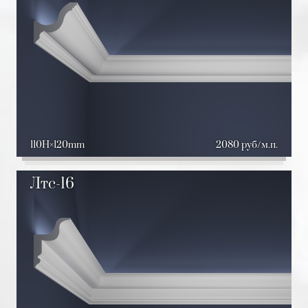
110H
120mm
2080 руб/м.п.
Лтс-16