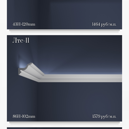
43H
120mm
1464 руб/м.п.
Лтс-11
86H
102mm
1579 руб/м.п.