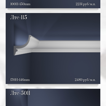
100H
150mm
2231 руб/м.п.
Лтс-115
170H
146mm
2489 руб/м.п.
Лтс-5011