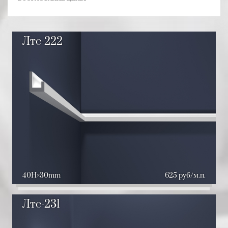
Лтс-222
40H
30mm
625 руб/м.п.
Лтс-231