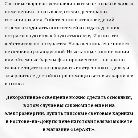
Световые карнизы устанавливаются не только в жилых
помещениях, но и в кафе, отелях, ресторанах,
гостиницах и т.д. Собственники этих заведений
стремятся удивить посетителей и создать для них
потрясающую волшебную атмосферу. И у них это
действительно получается. Наша лепнина еще никого
не оставила равнодушной. Изысканные тонкие линии
или объемные барельефы с орнаментом – не важно,
главное тщательно продумать внутреннюю отделку и
завершить ее достойно при помощи световых карнизов
из гипса.
Декоративное освещение можно сделать основным,
в этом случае вы сэкономите еще и на
электроэнергии. Купить гипсовые световые карнизы
в Ростове-на-Дону по цене изготовителя вы можете
в магазине «LepART».