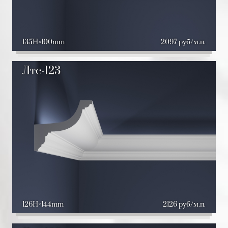
135H
100mm
2097 руб/м.п.
Лтс-123
126H
144mm
2126 руб/м.п.