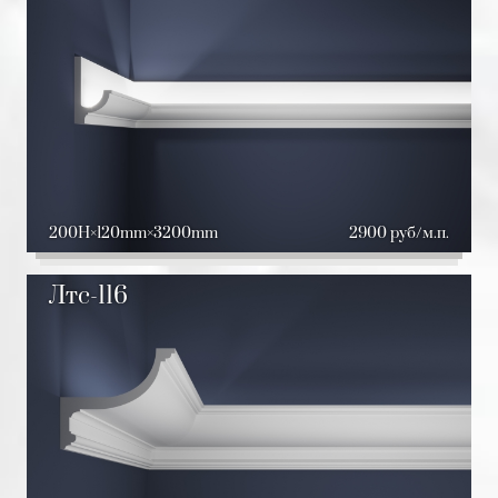
200H
120mm
3200mm
2900 руб/м.п.
Лтс-116