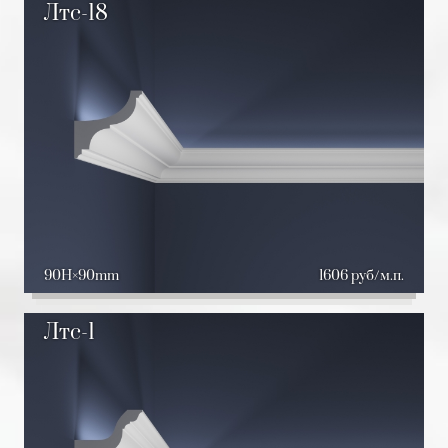
Лтс-18
90H
90mm
1606 руб/м.п.
Лтс-1