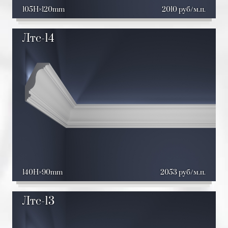
105H
120mm
2010 руб/м.п.
Лтс-14
140H
90mm
2053 руб/м.п.
Лтс-13