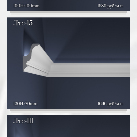
100H
100mm
1680 руб/м.п.
Лтс-15
120H
70mm
1696 руб/м.п.
Лтс-111