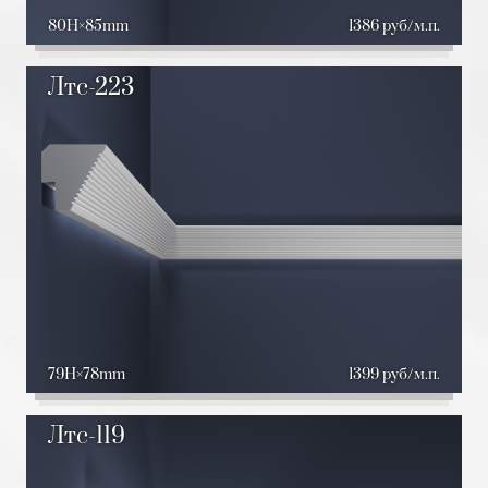
80H
85mm
1386 руб/м.п.
Лтс-223
79H
78mm
1399 руб/м.п.
Лтс-119