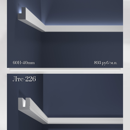
60H
40mm
893 руб/м.п.
Лтс-226