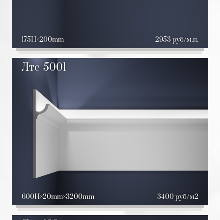
175H
200mm
2953 руб/м.п.
Лтс-5001
600H
20mm
3200mm
3400 руб/м2