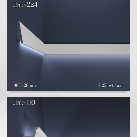
Лтс-224
98H
28mm
1125 руб/м.п.
Лтс-110