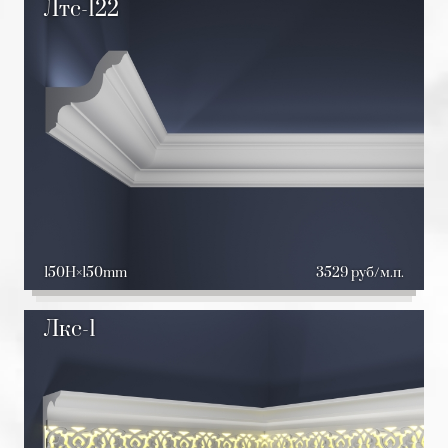
Лтс-122
150H
150mm
3529 руб/м.п.
Лкс-1