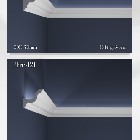
90H
70mm
1344 руб/м.п.
Лтс-121