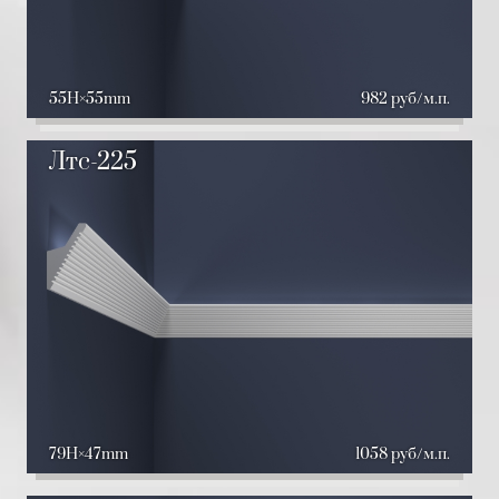
55H
55mm
982 руб/м.п.
Лтс-225
79H
47mm
1058 руб/м.п.