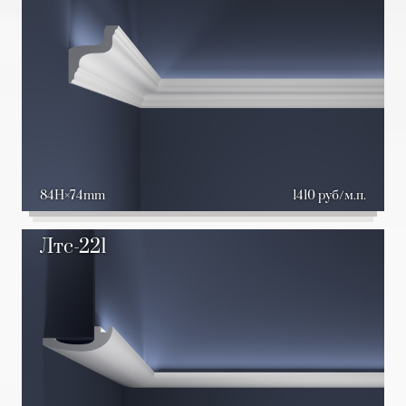
84H
74mm
1410 руб/м.п.
Лтс-221