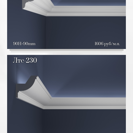
90H
90mm
1606 руб/м.п.
Лтс-230