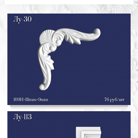
Лу-30
109H
111mm
9mm
76 руб/шт
Лу-113