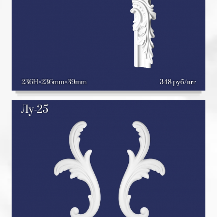
236H
236mm
39mm
348 руб/шт
Лу-25