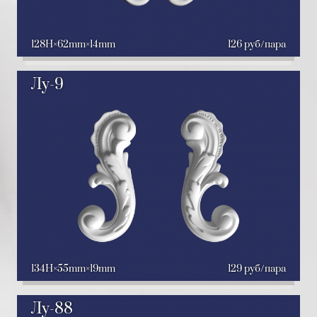
128H
62mm
14mm
126 руб/пара
Лу-9
134H
55mm
19mm
129 руб/пара
Лу-88