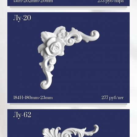
151H
202mm
20mm
275 руб/пара
Лу-20
184H
180mm
23mm
277 руб/шт
Лу-62