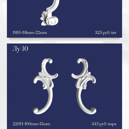
191H
191mm
22mm
325 руб/шт
Лу-10
220H
100mm
15mm
343 руб/пара