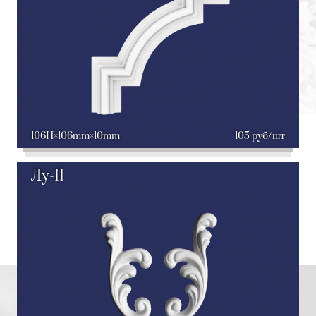
106H
106mm
10mm
105 руб/шт
Лу-11