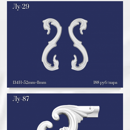
Лу-29
134H
52mm
11mm
188 руб/пара
Лу-87