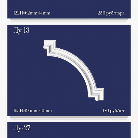
122H
62mm
14mm
250 руб/пара
Лу-13
195H
195mm
10mm
170 руб/шт
Лу-27