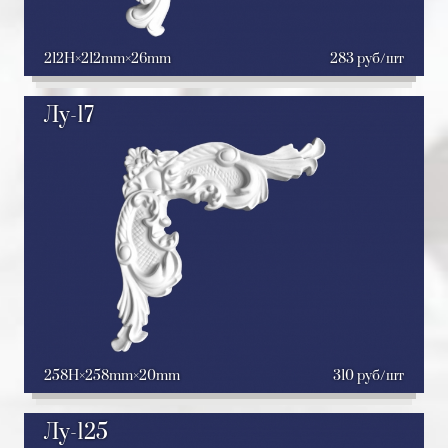
212H
212mm
26mm
283 руб/шт
Лу-17
258H
258mm
20mm
310 руб/шт
Лу-125