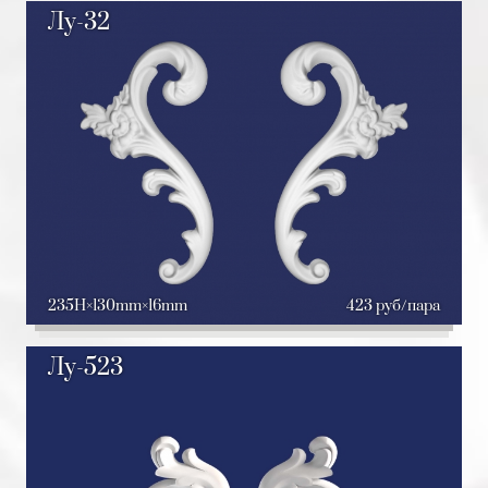
Лу-32
235H
130mm
16mm
423 руб/пара
Лу-523