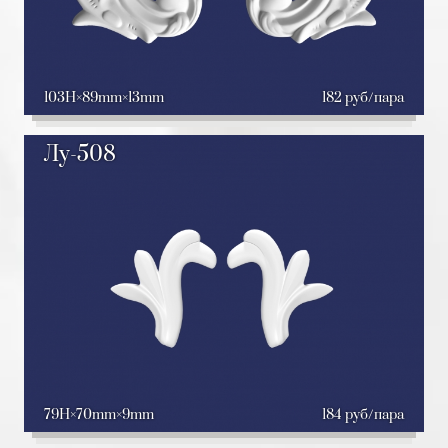
103H
89mm
13mm
182 руб/пара
Лу-508
79H
70mm
9mm
184 руб/пара