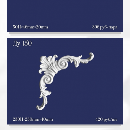
50H
46mm
20mm
396 руб/пара
Лу-150
230H
230mm
40mm
420 руб/шт