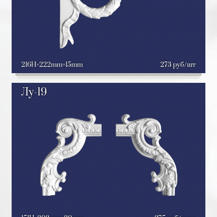
216H
222mm
15mm
273 руб/шт
Лу-19