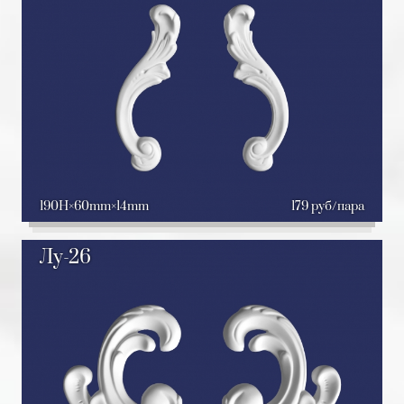
190H
60mm
14mm
179 руб/пара
Лу-26