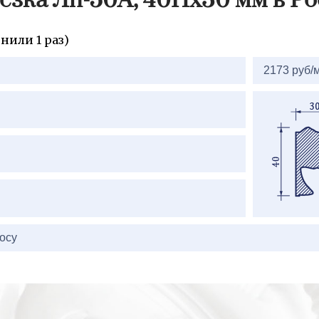
езка Лп-50А, 40Нх30 мм в Ро
нили 1 раз)
2173 руб/м
осу