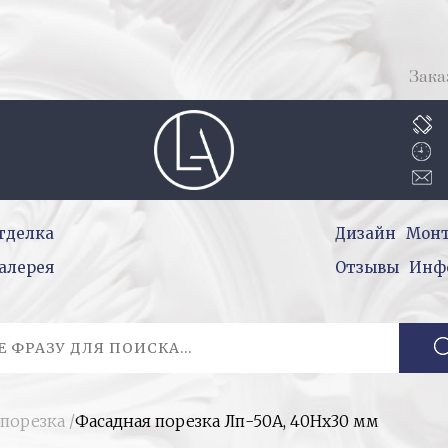
Зака
тделка
Дизайн
Мон
алерея
Отзывы
Инф
 порезка
/
Фасадная порезка Лп-50А, 40Нх30 мм