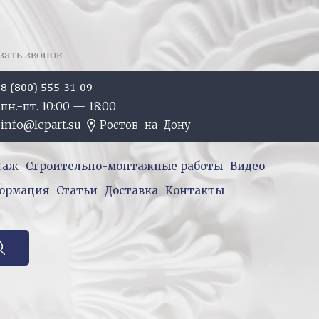
зать звонок
8 (800) 555-31-09
пн.-пт. 10:
00
— 18:
00
info@lepart.su
Ростов-на-Дону
таж
Строительно-монтажные работы
Видео
ормация
Статьи
Доставка
Контакты