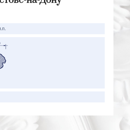
стове-на-Дону
.п.