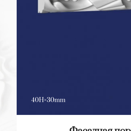
40H
30mm