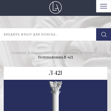
Главная
/
Каталог гипсовой лепнины
/
Колонны
/
Полуколонна Л-421
Л-421