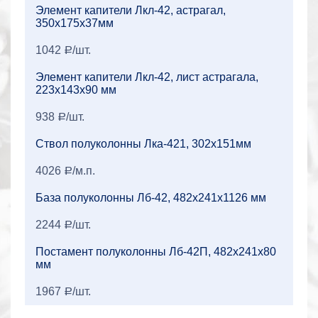
Элемент капители Лкл-42, астрагал,
350x175x37мм
1042
/шт.
a
Элемент капители Лкл-42, лист астрагала,
223x143x90 мм
938
/шт.
a
Ствол полуколонны Лка-421, 302x151мм
4026
/м.п.
a
База полуколонны Лб-42, 482x241x1126 мм
2244
/шт.
a
Постамент полуколонны Лб-42П, 482x241x80
мм
1967
/шт.
a